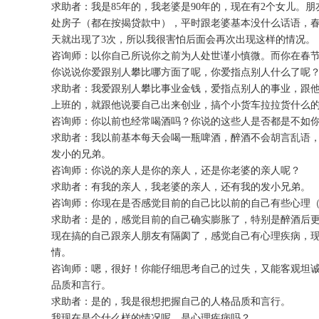
求助者：我是85年的，我老婆是90年的，现在有2个女儿
处房子（都在按揭贷款中），平时跟老婆基本没什么话语，春
天就出现了3次，所以我很害怕后面会再次出现这样的情况。
咨询师：以你自己所说你之前为人处世谨小慎微。而你在春
你说说你爱跟别人攀比哪方面了呢，你爱指点别人什么了呢
求助者：我爱跟别人攀比事业金钱，爱指点别人的事业，跟
上班的，就跟他说要自己出来创业，搞个小货车拉拉货什么
咨询师：你以前也经常喝酒吗？你说的这些人是否都是不如
求助者：我以前基本每天会喝一瓶啤酒，醉酒不会胡言乱语
发小的兄弟。
咨询师：你说的亲人是你的亲人，还是你老婆的亲人呢？
求助者：有我的亲人，我老婆的亲人，还有我的发小兄弟。
咨询师：你现在是否感觉目前的自己比以前的自己有些心理
求助者：是的，感觉目前的自己确实膨胀了，特别是醉酒后
现在搞的自己跟亲人朋友有隔阂了，感觉自己有心理疾病，
情。
咨询师：嗯，很好！你能仔细思考自己的过失，又能客观坦
品质和言行。
求助者：是的，我是很想把握自己的人格品质和言行。
我现在是个什么样的情况呢，是心理疾病吗？