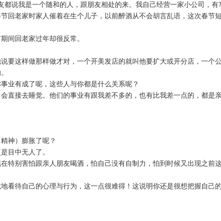
。朋友都说我是一个随和的人，跟朋友相处的来。我自己经营一家小公司，有
节回老家时家人催着在生个儿子，以前醉酒从不会胡言乱语，这次春节短
节期间回老家过年却很反常。
？
他说要这样做那样做才对，一个开美发店的就叫他要扩大或开分店，一个
的。
你事业有成了呢，这些人与你都是什么关系呢？
，会直接去睡觉。他们的事业有跟我差不多的，也有比我差一点的，都是
（精神）膨胀了呢？
更是目中无人了。
现在特别害怕跟亲人朋友喝酒，怕自己没有自制力，怕到时候又出现之前
诚地看待自己的心理与行为，这一点很难得！这说明你还是很想把握自己