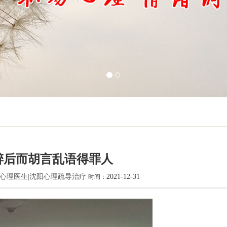
醉后而胡言乱语得罪人
阳心理医生|沈阳心理疏导治疗
2021-12-31
时间：