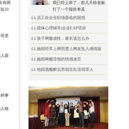
车有两
我已经上班了，前几天给老板
短10
打了一个报价单其
员工在企业职场面临的困惑
团体心理辅导|企业EAP培训
公司里
孩子网瘾成性，家长该怎么办
她因经常上网而爱上网友坠入感情旋
亲人跟
她因网瘾导致的情感迷茫
他因酒瘾醉后而胡言乱语得罪人
这样事
的人格