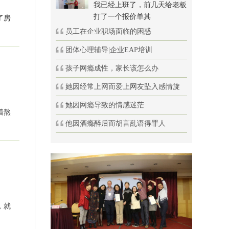
我已经上班了，前几天给老板
打了一个报价单其
了房
员工在企业职场面临的困惑
团体心理辅导|企业EAP培训
孩子网瘾成性，家长该怎么办
她因经常上网而爱上网友坠入感情旋
她因网瘾导致的情感迷茫
着熬
他因酒瘾醉后而胡言乱语得罪人
，就